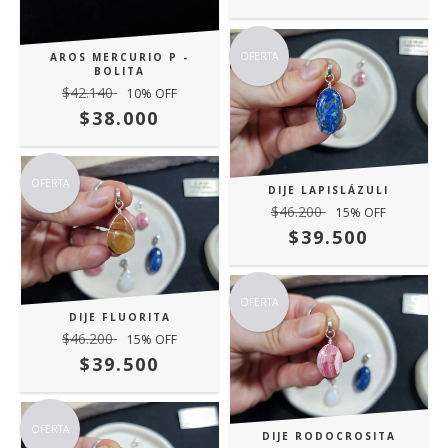
OFERTA
AROS MERCURIO P -
BOLITA
$42.140
10
% OFF
$38.000
OFERTA
DIJE LAPISLÁZULI
$46.200
15
% OFF
$39.500
OFERTA
DIJE FLUORITA
$46.200
15
% OFF
$39.500
OFERTA
DIJE RODOCROSITA