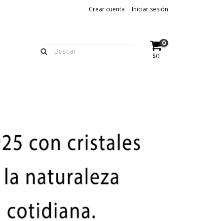
Crear cuenta
Iniciar sesión
0
$0