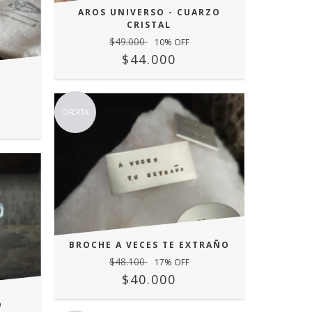
AROS UNIVERSO - CUARZO
CRISTAL
$49.000
10
% OFF
$44.000
OFERTA
BROCHE A VECES TE EXTRAÑO
$48.100
17
% OFF
$40.000
O