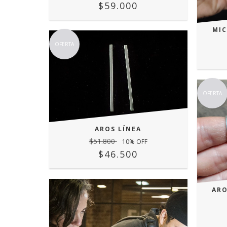
$59.000
MIC
OFERTA
OFERTA
AROS LÍNEA
$51.800
10
% OFF
$46.500
ARO