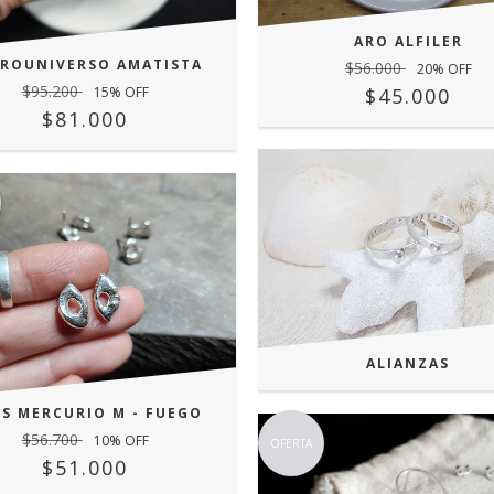
ARO ALFILER
ROUNIVERSO AMATISTA
$56.000
20
% OFF
$95.200
15
% OFF
$45.000
$81.000
ALIANZAS
S MERCURIO M - FUEGO
$56.700
10
% OFF
OFERTA
$51.000